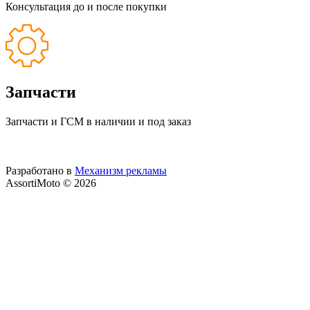
Консультация до и после покупки
Запчасти
Запчасти и ГСМ в наличии и под заказ
Разработано в
Механизм рекламы
AssortiMoto © 2026
Внешний вид товара, комплектация и характеристики могут
изменяться производителем без предварительных
уведомлений. Вся представленная на сайте информация,
касающаяся технических характеристик, наличия на складе,
стоимости товаров, носит информационный характер и ни
при каких условиях не является публичной офертой,
определяемой положениями Статьи 437(2) Гражданского
кодекса РФ.