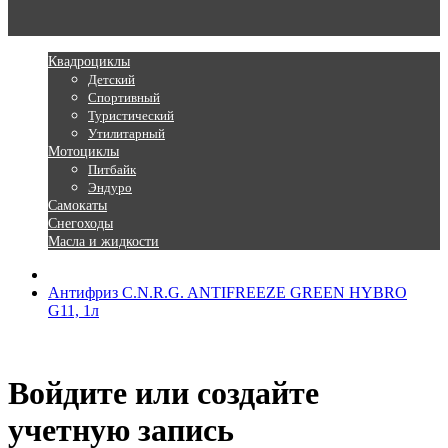
Квадроциклы
Детский
Спортивный
Туристический
Утилитарный
Мотоциклы
Питбайк
Эндуро
Самокаты
Снегоходы
Масла и жидкости
Антифриз C.N.R.G. ANTIFREEZE GREEN HYBRO
G11, 1л
Войдите или создайте
учетную запись