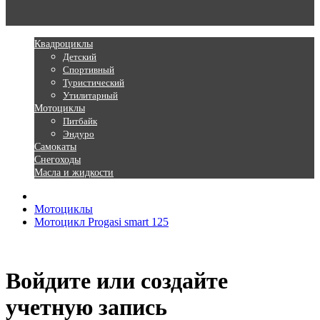
Квадроциклы
Детский
Спортивный
Туристический
Утилитарный
Мотоциклы
Питбайк
Эндуро
Самокаты
Снегоходы
Масла и жидкости
Мотоциклы
Мотоцикл Progasi smart 125
Войдите или создайте
учетную запись