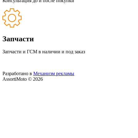
Консультация до и после покупки
Запчасти
Запчасти и ГСМ в наличии и под заказ
Разработано в
Механизм рекламы
AssortiMoto © 2026
Внешний вид товара, комплектация и характеристики могут
изменяться производителем без предварительных
уведомлений. Вся представленная на сайте информация,
касающаяся технических характеристик, наличия на складе,
стоимости товаров, носит информационный характер и ни
при каких условиях не является публичной офертой,
определяемой положениями Статьи 437(2) Гражданского
кодекса РФ.