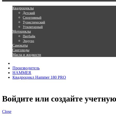
Квадроциклы
Детский
Спортивный
Туристический
Утилитарный
Мотоциклы
Питбайк
Эндуро
Самокаты
Снегоходы
Масла и жидкости
Производитель
HAMMER
Квадроцикл Hammer 180 PRO
Войдите или создайте учетную
Close