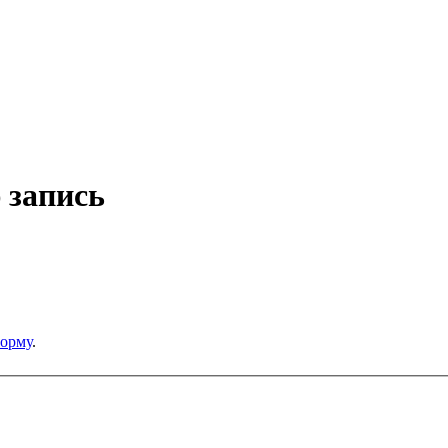
 запись
орму
.