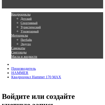
Квадроциклы
Детский
Спортивный
Туристический
Утилитарный
Мотоциклы
Питбайк
Эндуро
Самокаты
Снегоходы
Масла и жидкости
Производитель
HAMMER
Квадроцикл Hammer 170 MAX
Войдите или создайте