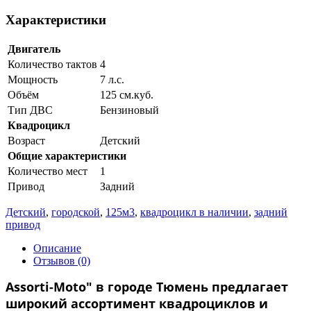
Характеристики
Двигатель
Количество тактов
4
Мощность
7 л.c.
Объём
125 см.куб.
Тип ДВС
Бензиновый
Квадроцикл
Возраст
Детский
Общие характеристики
Количество мест
1
Привод
Задний
Детский
,
городской
,
125м3
,
квадроцикл в наличии
,
задний
привод
Описание
Отзывов (0)
Assorti-Moto" в городе Тюмень предлагает
широкий ассортимент квадроциклов и