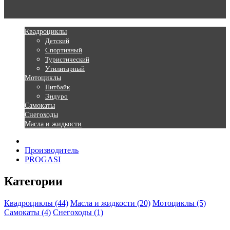
Квадроциклы
Детский
Спортивный
Туристический
Утилитарный
Мотоциклы
Питбайк
Эндуро
Самокаты
Снегоходы
Масла и жидкости
Производитель
PROGASI
Категории
Квадроциклы (44)
Масла и жидкости (20)
Мотоциклы (5)
Самокаты (4)
Снегоходы (1)